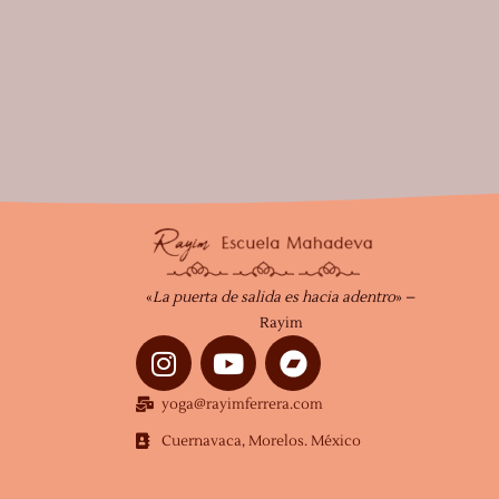
«
La puerta de salida es hacia adentro
» –
Rayim
I
Y
n
o
s
u
yoga@rayimferrera.com
t
t
Cuernavaca, Morelos. México
a
u
g
b