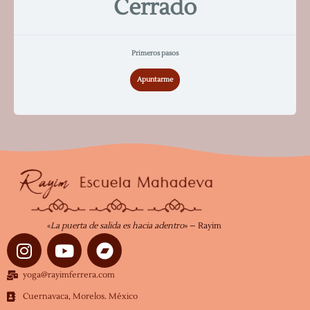
Cerrado
Primeros pasos
Apuntarme
«
La puerta de salida es hacia adentro
» – Rayim
I
Y
n
o
s
u
yoga@rayimferrera.com
t
t
Cuernavaca, Morelos. México