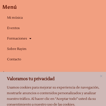
a
u
g
b
Menú
r
e
a
Mi música
m
Eventos
Formaciones
Sobre Rayim
Contacto
Únete a la Escuela Mahadeva de Rayim
Valoramos tu privacidad
Mantente informado de los próximos eventos, promociones y otra
información relevante.
Usamos cookies para mejorar su experiencia de navegación,
mostrarle anuncios o contenidos personalizados y analizar
nuestro tráfico. Al hacer clic en “Aceptar todo” usted da su
consentimiento a nuestro uso de las cookies.