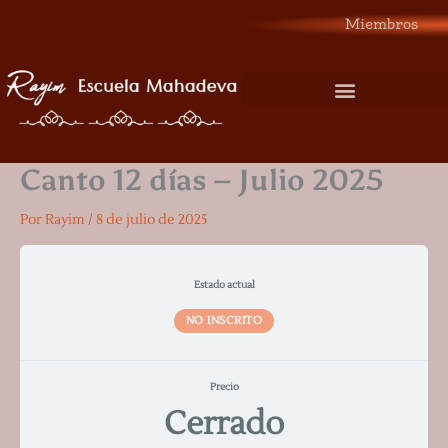
Ir
Miembros
al
contenido
Canto 12 días – Julio 2025
Por
Rayim
/
8 de julio de 2025
Estado actual
NO INSCRITO
Precio
Cerrado