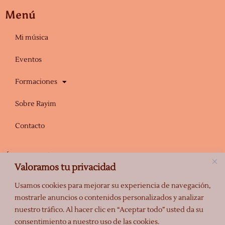
a
u
g
b
Menú
r
e
a
Mi música
m
Eventos
Formaciones
Sobre Rayim
Contacto
Únete a la Escuela Mahadeva de Rayim
Valoramos tu privacidad
Mantente informado de los próximos eventos, promociones y otra
información relevante.
Usamos cookies para mejorar su experiencia de navegación,
mostrarle anuncios o contenidos personalizados y analizar
nuestro tráfico. Al hacer clic en “Aceptar todo” usted da su
consentimiento a nuestro uso de las cookies.