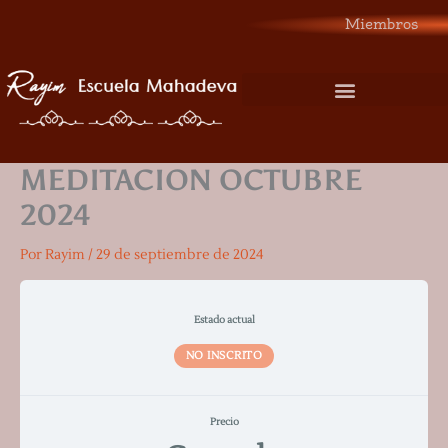
Ir
Miembros
al
contenido
MEDITACION OCTUBRE
2024
Por
Rayim
/
29 de septiembre de 2024
Estado actual
NO INSCRITO
Precio