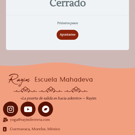
Cerrado
Primeros pasos
Apuntarme
«
La puerta de salida es hacia adentro
» – Rayim
I
Y
n
o
s
u
yoga@rayimferrera.com
t
t
Cuernavaca, Morelos. México